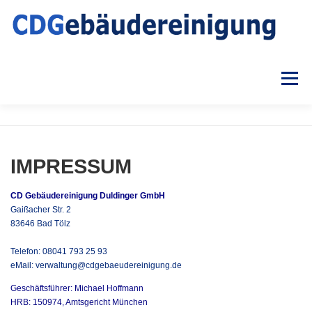
Zum
Inhalt
springen
Menü
UNTERNEHMEN
LEISTUNGEN
IMPRESSUM
BILDERGALERIE
KONTAKT
CD Gebäudereinigung Duldinger GmbH
Gaißacher Str. 2
83646 Bad Tölz
Telefon:
08041 793 25 93
eMail:
verwaltung@cdgebaeudereinigung.de
Geschäftsführer: Michael Hoffmann
HRB: 150974, Amtsgericht München